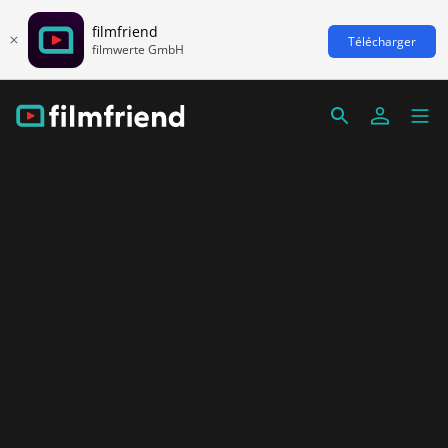
filmfriend
Télécharger
filmwerte GmbH